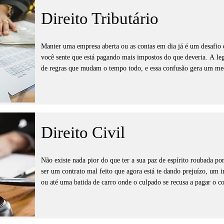
Nosso trabalho é fazer com que a sua voz seja ouvida e que o seu
Direito Tributário
essas dores cobrando indenizações por danos morais, cancelando 
receba exatamente o que comprou, ou o seu dinheiro de volta com
tentando falar com robôs de atendimento; nós assumimos a briga p
Manter uma empresa aberta ou as contas em dia já é um desafio e
com o respeito que todo consumidor merece.
você sente que está pagando mais impostos do que deveria. A legi
de regras que mudam o tempo todo, e essa confusão gera um med
uma fiscalização injusta. É frustrante ver o dinheiro que deveria
em guias de impostos calculadas de forma errada, sem que você te
obrigatório ou se há uma forma legal de pagar menos.

Nós atuamos para tirar esse peso das suas costas e proteger o ca
Direito Civil
pessoal. Nosso trabalho é analisar suas contas para identificar i
desses valores, além de montar um planejamento que reduza sua c
da lei. Você não precisa enfrentar o fisco sozinho ou viver com 
Não existe nada pior do que ter a sua paz de espírito roubada p
estratégia necessária para você parar de perder dinheiro e focar 
ser um contrato mal feito que agora está te dando prejuízo, um 
negócio.
ou até uma batida de carro onde o culpado se recusa a pagar o co
sendo prejudicado e que a outra parte não está nem aí para o seu 
resolver tudo na conversa e não ter retorno é exaustivo, e o med
uma ansiedade constante.
