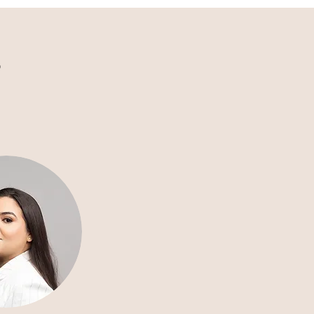
eresses sejam protegidos com firmeza. Nós 
seus direitos, sem palavras difíceis, e 
s
ustiça. Seja para garantir uma 
 contrato seguro, nós cuidamos de toda a 
esse peso sozinho; nós trazemos a 
ina.