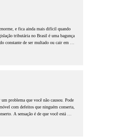
 dinheiro seja respeitado. Nós resolvemos 
cobranças indevidas e garantindo que você 
 juros. Você não precisa perder sua paz 
ara que você tenha justiça e seja tratado 
norme, e fica ainda mais difícil quando 
slação tributária no Brasil é uma bagunça 
o constante de ser multado ou cair em 
 ser investido no seu crescimento sumindo 
nha clareza se aquele valor é realmente 
ixa da sua empresa ou o seu patrimônio 
mpostos pagos a mais e buscar a recuperação 
arga tributária de forma segura e dentro 
medo de dívidas inesperadas; nós trazemos a 
or um problema que você não causou. Pode 
no que realmente importa: o sucesso do seu 
imóvel com defeitos que ninguém conserta, 
nserto. A sensação é de que você está 
lado. Nessas horas, o desgaste de tentar 
o de sair perdendo dinheiro acaba gerando 