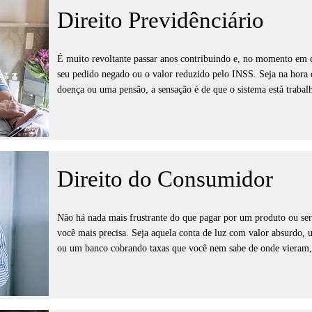
analisamos cada detalhe do que aconteceu para que você receba 
Direito Previdênciário
complicações ou juridiquês difícil de entender. Não deixe para de
direitos passa rápido. Estamos prontos para te ouvir e transforma
devolvendo a tranquilidade que você merece para seguir em frent
É muito revoltante passar anos contribuindo e, no momento em q
seu pedido negado ou o valor reduzido pelo INSS. Seja na hora d
doença ou uma pensão, a sensação é de que o sistema está traba
toda hora e uma demora que não espera as suas contas vencerem.
família e agora o que você quer é apenas o que é seu por direito
viver com dignidade.

Nós cuidamos de toda a papelada e da briga com o INSS para que 
Direito do Consumidor
sozinho. Conferimos cada período trabalhado, cada documento méd
garantir que você receba o melhor benefício possível, sem erros 
aceite um "não" como resposta final e nem se perca em aplicativo
Não há nada mais frustrante do que pagar por um produto ou ser
seu benefício e garantir que o dinheiro chegue logo na sua mão, 
você mais precisa. Seja aquela conta de luz com valor absurdo, 
família merecem.
ou um banco cobrando taxas que você nem sabe de onde vieram, a
fazem o que querem porque se acham intocáveis. Você tenta resolv
ninguém resolve o seu problema. Essa sensação de impotência é in
prejuízo só porque a empresa é gigante.
