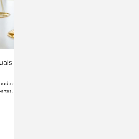
uais
 pode ser
artes,
...