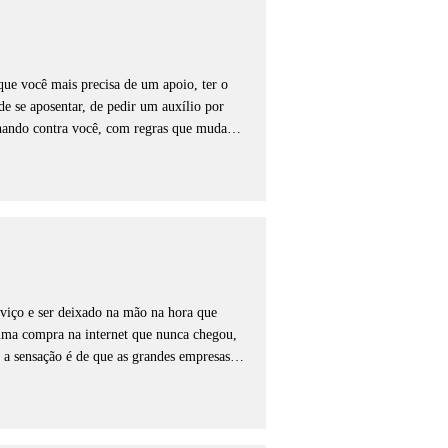
exatamente o que a lei manda, sem 
pois, pois o tempo para correr atrás desses 
r essa injustiça em uma solução real, 
e na sua carreira.
ue você mais precisa de um apoio, ter o 
e se aposentar, de pedir um auxílio por 
lhando contra você, com regras que mudam 
 Você trabalhou duro, cuidou da sua 
: a segurança de um pagamento justo para 
você não precise passar por esse estresse 
ico e cada detalhe do seu histórico para 
que possam te dar prejuízo no futuro. Não 
s complicados; nossa missão é destravar o 
viço e ser deixado na mão na hora que 
trazendo a tranquilidade que você e sua 
uma compra na internet que nunca chegou, 
 sensação é de que as grandes empresas 
er pelo telefone, passa horas na espera e 
justa e você não é obrigado a aceitar o 