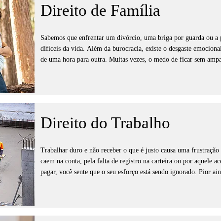
Direito de Família
Sabemos que enfrentar um divórcio, uma briga por guarda ou a 
difíceis da vida. Além da burocracia, existe o desgaste emociona
de uma hora para outra. Muitas vezes, o medo de ficar sem ampar
ficarão gera uma angústia enorme. Nessas horas, o que você mais
fale a sua língua e proteja o que você construiu, garantindo que es
da forma mais justa e equilibrada possível.

Nosso papel é tirar esse peso das suas costas e cuidar de toda a p
Direito do Trabalho
reconstruir sua vida. Trabalhamos para que a pensão seja justa, p
preservada e para que a divisão do que é seu ocorra sem abusos. 
das exigências da outra parte; nós estamos aqui para ser a sua voz
Trabalhar duro e não receber o que é justo causa uma frustração 
espírito sejam a prioridade absoluta.
caem na conta, pela falta de registro na carteira ou por aquele ac
pagar, você sente que o seu esforço está sendo ignorado. Pior ai
com pressões e desrespeito que tiram o seu sono e afetam sua saúd
calado; o que é seu por direito deve ser respeitado, e existe um 
Nossa equipe está aqui para lutar ao seu lado e garantir que nen