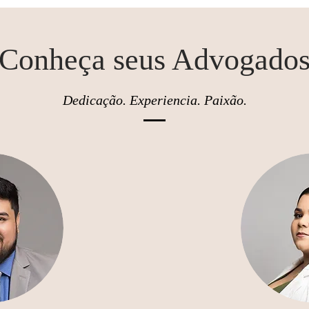
Nossa missão é colocar ordem no caos e garantir que os seus int
analisamos a situação para que você saiba exatamente quais são os 
Conheça seus Advogado
entramos em ação para cobrar o que te devem ou desfazer uma inj
indenização, resolver um conflito de vizinhança ou organizar um
parte burocrática e judicial para você. Você não precisa carregar 
segurança jurídica para você voltar a ter tranquilidade na sua rot
Dedicação. Experiencia. Paixão.