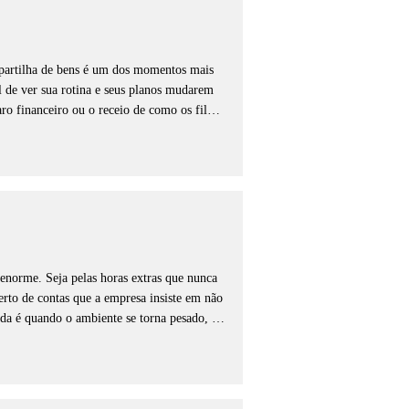
partilha de bens é um dos momentos mais 
l de ver sua rotina e seus planos mudarem 
o financeiro ou o receio de como os filhos 
 precisa é de alguém que entenda sua dor, 
se capítulo da sua história seja resolvido 
arte legal para que você possa focar em 
ara que a convivência com os filhos seja 
Não se sinta pressionado ou perdido diante 
 e garantir que seus direitos e sua paz de 
enorme. Seja pelas horas extras que nunca 
erto de contas que a empresa insiste em não 
nda é quando o ambiente se torna pesado, 
e. Saiba que você não precisa aceitar isso 
caminho para colocar as coisas em ordem.

hum centavo do seu suor seja perdido. Nós 